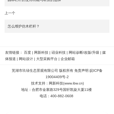
上一个
怎么维护仿木栏杆？
友情链接：
百度
|
网新科技
|
诏业科技
|
网站诊断/改版/升级
|
媒
体报道
|
网站设计
|
大型采购平台
|
企业邮箱
芜湖市玖绿生态景观有限公司
版权所有
免责声明
皖ICP备
19004409号-2
技术支持
：
网新科技
(
www.ibw.cn
)
地址：
合肥市金寨路329号国轩凯旋大厦11楼
电话：400-882-0608